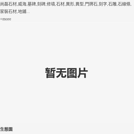
尚磊石材,威海,墓碑,刻碑,修墳,石材,異形,異型,門牌石,刻字,石雕,石線條,
家裝石材,地鋪...
+more
生態園