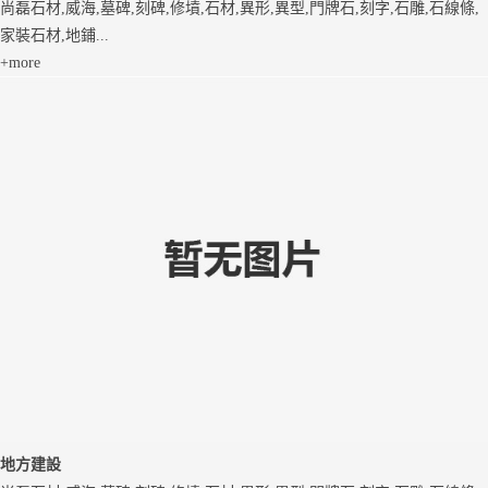
尚磊石材,威海,墓碑,刻碑,修墳,石材,異形,異型,門牌石,刻字,石雕,石線條,
家裝石材,地鋪...
+more
地方建設