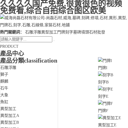
久久久久国产免费,很黄很色的视频
免费看,综合自拍综合图区欧美
熱門關鍵詞：
石雕浮雕異型加工門牌刻字墓碑墳頭石材批發
PRODUCT
產品中心
產品分類
classification
石雕浮雕
門牌I
獅子
麒麟
刻字B
石牛
大象
刻字E
魚缸
異型加工
門牌F
異型加工A
異型加工B
異型加工E