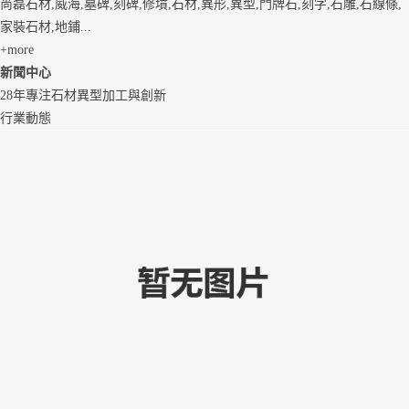
尚磊石材,威海,墓碑,刻碑,修墳,石材,異形,異型,門牌石,刻字,石雕,石線條,
家裝石材,地鋪...
+more
新聞中心
28年專注石材異型加工與創新
行業動態