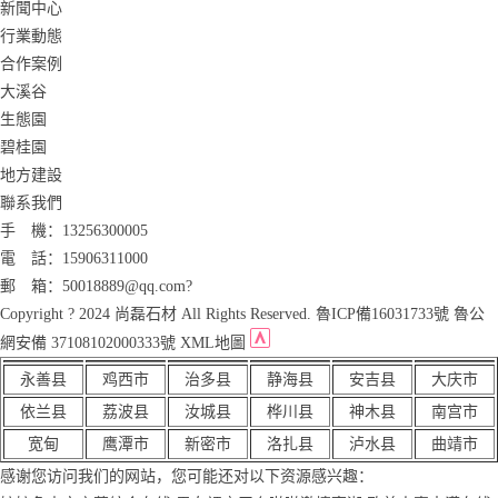
新聞中心
行業動態
合作案例
大溪谷
生態園
碧桂園
地方建設
聯系我們
手 機：13256300005
電 話：15906311000
郵 箱：50018889@qq.com?
Copyright ? 2024 尚磊石材 All Rights Reserved. 魯ICP備16031733號 魯公
網安備 37108102000333號 XML地圖
永善县
鸡西市
治多县
静海县
安吉县
大庆市
依兰县
荔波县
汝城县
桦川县
神木县
南宫市
宽甸
鹰潭市
新密市
洛扎县
泸水县
曲靖市
感谢您访问我们的网站，您可能还对以下资源感兴趣：