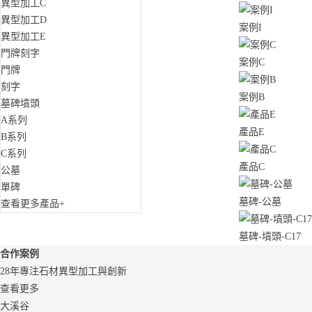
異型加工C
異型加工D
案例I
異型加工E
門牌刻字
案例C
門牌
刻字
案例B
墓碑墳頭
A系列
產品E
B系列
C系列
產品C
公墓
單碑
墓碑-公墓
查看更多產品+
墓碑-墳頭-C17
合作案例
28年專注石材異型加工與創新
查看更多
大溪谷