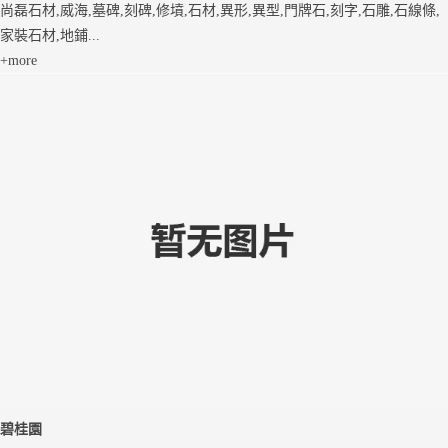
尚磊石材,威海,墓碑,刻碑,修墳,石材,異形,異型,門牌石,刻字,石雕,石線條,
家裝石材,地鋪...
+more
碧桂園